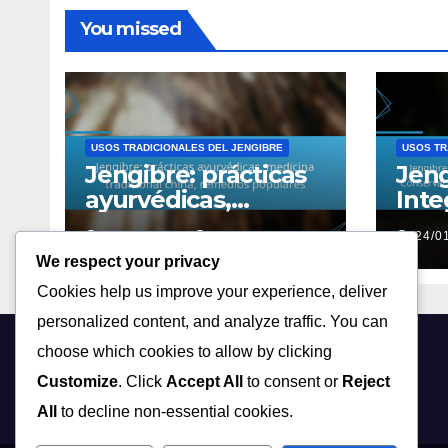
You missed
USOS TRADICIONALES DEL JENGIBRE
USOS TR
Jengibre: prácticas
Jeng
ayurvédicas,
Inte
medicina tradicional
herb
24/01/2026
ELENA VOSS
24/0
china, remedios
mod
We respect your privacy
populares
Cons
Cookies help us improve your experience, deliver
trad
Prác
personalized content, and analyze traffic. You can
evol
choose which cookies to allow by clicking
ateneagrupogid.org
Customize
. Click
Accept All
to consent or
Reject
All
to decline non-essential cookies.