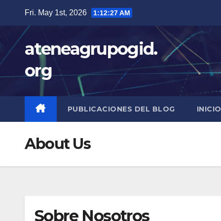
Skip
Fri. May 1st, 2026
1:12:28 AM
to
content
ateneagrupogid.
org
PUBLICACIONES DEL BLOG
INICI
About Us
Sobre Nosotros