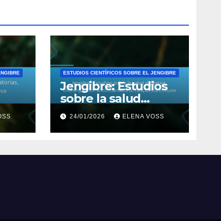
ENGIBRE
ESTUDIOS CIENTÍFICOS SOBRE EL JENGIBRE
Jengibre: Estudios
sobre la salud
s,
digestiva,
OSS
24/01/2026
ELENA VOSS
Investigación
antiinflamatoria,
Respuesta inmune