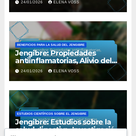
24/01/2026
ELENA VOSS
Prácticas en evolución
BENEFICIOS PARA LA SALUD DEL JENGIBRE
Jengibre: Propiedades
antiinflamatorias, Alivio del
dolor, Salud digestiva
24/01/2026
ELENA VOSS
ESTUDIOS CIENTÍFICOS SOBRE EL JENGIBRE
Jengibre: Estudios sobre la
salud digestiva, Investigación