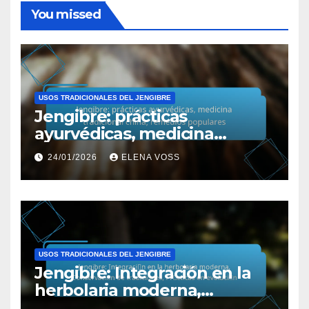
You missed
USOS TRADICIONALES DEL JENGIBRE
Jengibre: prácticas
ayurvédicas, medicina
tradicional china, remedios
24/01/2026
ELENA VOSS
populares
USOS TRADICIONALES DEL JENGIBRE
Jengibre: Integración en la
herbolaria moderna,
Conservación de tradiciones,