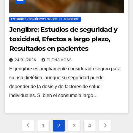
ESTUDIOS CIENTÍFICOS SOBRE EL JENGIBRE
Jengibre: Estudios de seguridad y
toxicidad, Efectos a largo plazo,
Resultados en pacientes
24/01/2026
ELENA VOSS
El jengibre es ampliamente considerado seguro para
su uso dietético, aunque su seguridad puede
depender de la dosis y de factores de salud
individuales. Si bien el consumo a largo…
Posts
1
2
3
4