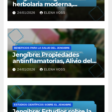
herbolaria moderna,
Conservación de tradiciones,
24/01/2026
ELENA VOSS
Prácticas en evolución
BENEFICIOS PARA LA SALUD DEL JENGIBRE
Jengibre: Propiedades
antiinflamatorias, Alivio del
dolor, Salud digestiva
24/01/2026
ELENA VOSS
ESTUDIOS CIENTÍFICOS SOBRE EL JENGIBRE
Jengibre: Estudios sobre la