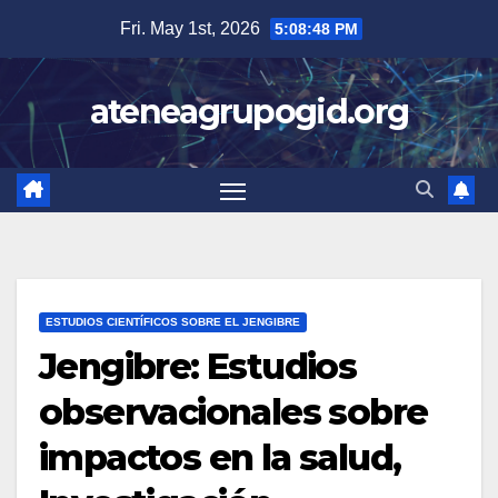
Skip
Fri. May 1st, 2026
5:08:49 PM
to
content
ateneagrupogid.org
ESTUDIOS CIENTÍFICOS SOBRE EL JENGIBRE
Jengibre: Estudios
observacionales sobre
impactos en la salud,