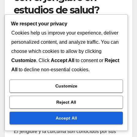
estudios de salud?
We respect your privacy
El jengibre a menudo se compara con otras
Cookies help us improve your experience, deliver
hierbas y especias como la cúrcuma, el ajo y la
personalized content, and analyze traffic. You can
canela en estudios de salud debido a sus
beneficios para la salud similares. Estas
choose which cookies to allow by clicking
comparaciones se centran en sus propiedades
Customize
. Click
Accept All
to consent or
Reject
antioxidantes, efectos antiinflamatorios y perfiles
All
to decline non-essential cookies.
nutricionales generales.
Customize
Beneficios comparativos
Reject All
para la salud del jengibre
frente a la cúrcuma
Accept All
El jengibre y la cúrcuma son conocidos por sus