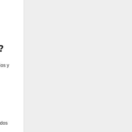
?
ios y
ados