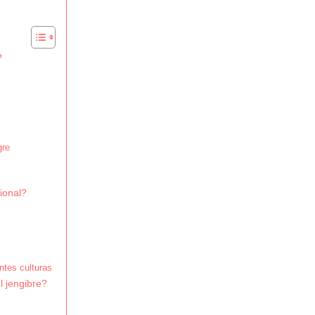
?
gre
cional?
ntes culturas
l jengibre?